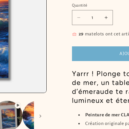
Quantité
Quantité
Réduire
Augment
la
la
quantité
quantité
🧺
29
matelots ont cet arti
de
de
Peinture
Peinture
de
de
AJO
mer
mer
CLAIR
CLAIR
Yarrr ! Plonge 
DE
DE
MER
MER
de mer, un tab
d’émeraude te r
lumineux et éte
Peinture de mer CL
Création originale p