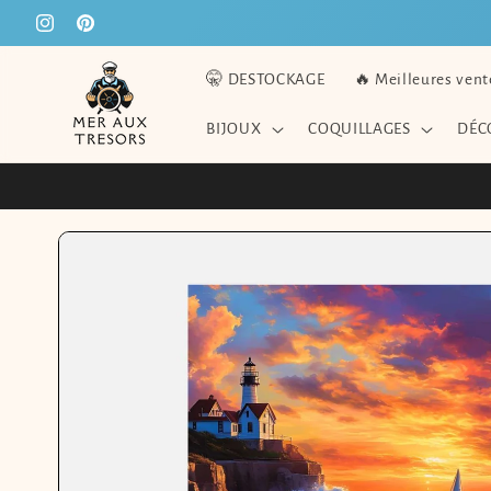
ET
PASSER
Instagram
Pinterest
AU
CONTENU
🤫 DESTOCKAGE
🔥 Meilleures vent
BIJOUX
COQUILLAGES
DÉC
PASSER AUX
INFORMATIONS
PRODUITS