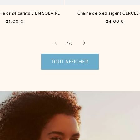
ille or 24 carats LIEN SOLAIRE
Chaine de pied argent CERCLE
Prix
21,00 €
Prix
24,00 €
habituel
habituel
de
1
/
5
TOUT AFFICHER