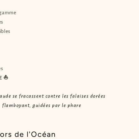
e gamme
es
ibles
es
E ⛵
aude se fracassent contre les falaises dorées
e flamboyant, guidées par le phare
sors de l'Océan