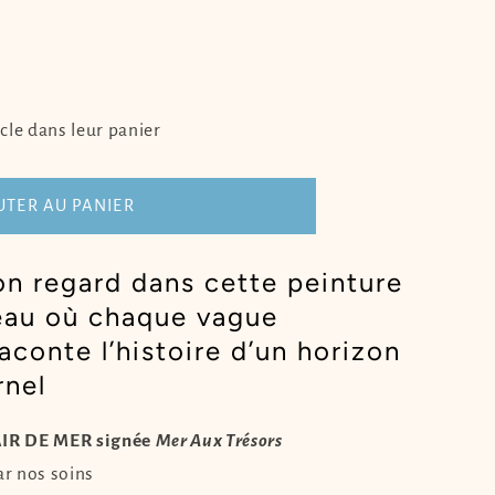
er
cle dans leur panier
UTER AU PANIER
ton regard dans cette peinture
leau où chaque vague
aconte l’histoire d’un horizon
rnel
AIR DE MER signée
Mer Aux Trésors
ar nos soins