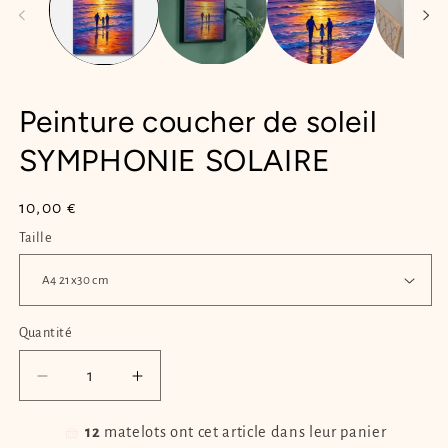
Peinture coucher de soleil
SYMPHONIE SOLAIRE
Prix
10,00 €
habituel
Taille
Quantité
Quantité
Réduire
Augmenter
la
la
quantité
quantité
🧺
12
matelots ont cet article dans leur panier