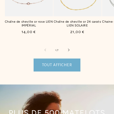
Chaîne de cheville or rose LIEN
Chaîne de cheville or 24 carats
Chaine
IMPÉRIAL
LIEN SOLAIRE
Prix
14,00 €
Prix
21,00 €
habituel
habituel
de
1
/
7
TOUT AFFICHER
PLUS DE 500 MATELOTS