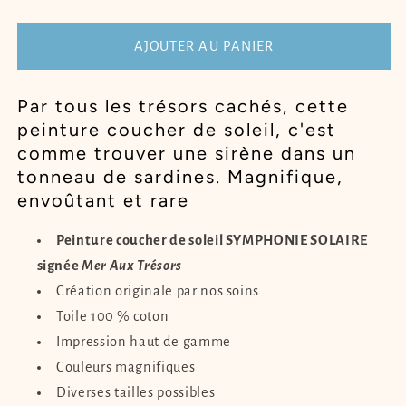
de
de
Peinture
Peinture
coucher
coucher
AJOUTER AU PANIER
de
de
soleil
soleil
Par tous les trésors cachés, cette
SYMPHONIE
SYMPHONIE
peinture coucher de soleil, c'est
SOLAIRE
SOLAIRE
comme trouver une sirène dans un
tonneau de sardines. Magnifique,
envoûtant et rare
Peinture coucher de soleil SYMPHONIE SOLAIRE
signée
Mer Aux Trésors
Création originale par nos soins
Toile 100 % coton
Impression haut de gamme
Couleurs magnifiques
Diverses tailles possibles