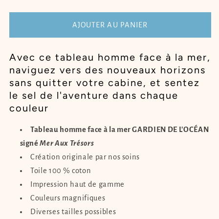
de
de
Tableau
Tableau
homme
homme
AJOUTER AU PANIER
face
face
à
à
Avec ce tableau homme face à la mer,
la
la
naviguez vers des nouveaux horizons
mer
mer
GARDIEN
GARDIEN
sans quitter votre cabine, et sentez
DE
DE
le sel de l'aventure dans chaque
L&#39;OCÉAN
L&#39;OCÉAN
couleur
Tableau homme face à la mer GARDIEN DE L'OCÉAN
signé
Mer Aux Trésors
Création originale par nos soins
Toile 100 % coton
Impression haut de gamme
Couleurs magnifiques
Diverses tailles possibles