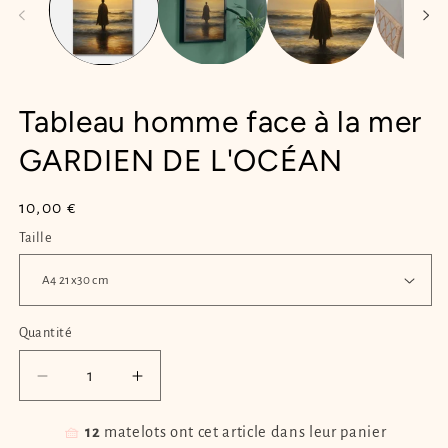
Tableau homme face à la mer
GARDIEN DE L'OCÉAN
Prix
10,00 €
habituel
Taille
Quantité
Quantité
Réduire
Augmenter
la
la
quantité
quantité
🧺
12
matelots ont cet article dans leur panier