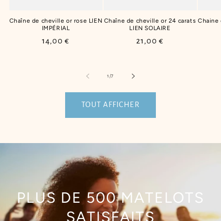
Chaîne de cheville or rose LIEN
Chaîne de cheville or 24 carats
Chaine
IMPÉRIAL
LIEN SOLAIRE
Prix
14,00 €
Prix
21,00 €
habituel
habituel
de
1
/
7
TOUT AFFICHER
PLUS DE 500 MATELOTS
SATISFAITS