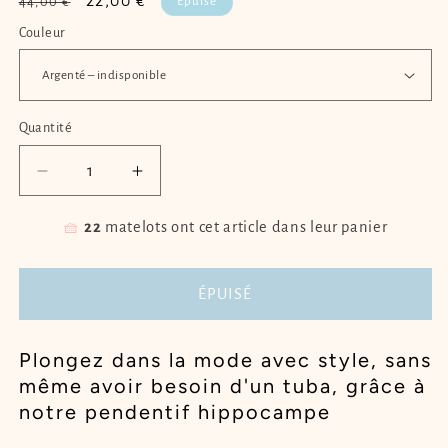
Prix
Prix
22,00 €
Épuisé
44,00 €
habituel
promotionnel
Couleur
Quantité
Quantité
Réduire
Augmenter
la
la
quantité
quantité
🧺
22
matelots ont cet article dans leur panier
de
de
Pendentif
Pendentif
hippocampe
hippocampe
ÉPUISÉ
LĪLI&#39;AMA
LĪLI&#39;AMA
Plongez dans la mode avec style, sans
même avoir besoin d'un tuba, grâce à
notre pendentif hippocampe