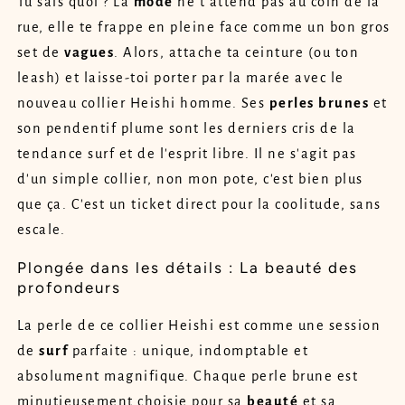
Tu sais quoi ? La
mode
ne t'attend pas au coin de la
rue, elle te frappe en pleine face comme un bon gros
set de
vagues
. Alors, attache ta ceinture (ou ton
leash) et laisse-toi porter par la marée avec le
nouveau collier Heishi homme. Ses
perles
brunes
et
son pendentif plume sont les derniers cris de la
tendance surf et de l'esprit libre. Il ne s'agit pas
d'un simple collier, non mon pote, c'est bien plus
que ça. C'est un ticket direct pour la coolitude, sans
escale.
Plongée dans les détails : La beauté des
profondeurs
La perle de ce collier Heishi est comme une session
de
surf
parfaite : unique, indomptable et
absolument magnifique. Chaque perle brune est
minutieusement choisie pour sa
beauté
et sa