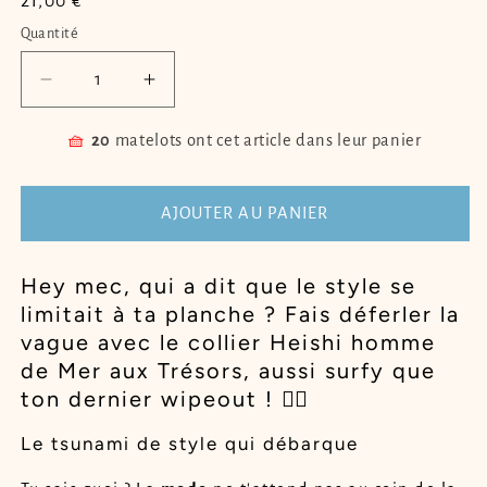
Prix
21,00 €
habituel
Quantité
Quantité
Réduire
Augmenter
la
la
quantité
quantité
🧺
20
matelots ont cet article dans leur panier
de
de
Collier
Collier
heishi
heishi
AJOUTER AU PANIER
homme
homme
KANEHEISHI
KANEHEISHI
Hey mec, qui a dit que le style se
limitait à ta planche ? Fais déferler la
vague avec le collier Heishi homme
de Mer aux Trésors, aussi surfy que
ton dernier wipeout ! 🏄‍♂️
Le tsunami de style qui débarque