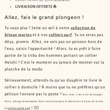
LIVRAISON OFFERTE ⛵
Allez, fais le grand plongeon !
Tu veux plus ? Jette un œil à notre
collection de
bijoux marins
et à nos
colliers surf
. Tu ne seras pas
déçu, promis. Allez, ne sois pas un poisson hors de
l'eau, saisis l'opportunité ! Alors, tu es prêt à faire
partie de la tribu des hommes portant un collier
Heishi ? C'est le moment ou jamais de monter sur la
planche de la mode.
Sérieusement, attends-tu qu'un dauphin te livre le
collier à domicile ? À moins que tu ne préfères qu'un
pélican l'envoie par la poste ?
Non, mec, c'est à toi de bouger.
Alors, plonge directement dans notre boutique et découvre ce bijou de la mer,
! 🏄‍♂️
le
Collier perle surf