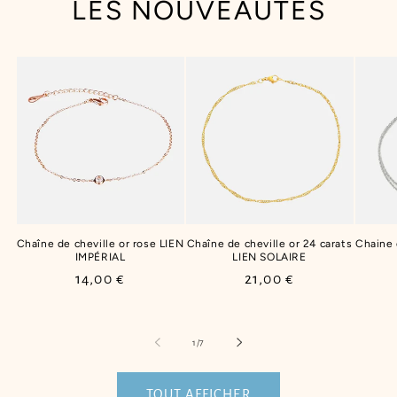
LES NOUVEAUTÉS
Chaîne de cheville or rose LIEN
Chaîne de cheville or 24 carats
Chaine
IMPÉRIAL
LIEN SOLAIRE
Prix
14,00 €
Prix
21,00 €
habituel
habituel
de
1
/
7
TOUT AFFICHER