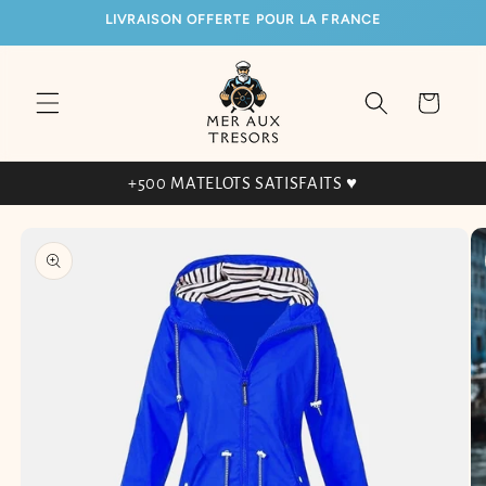
ET
LIVRAISON OFFERTE POUR LA FRANCE
PASSER
AU
CONTENU
Panier
+500 MATELOTS SATISFAITS ♥
PASSER AUX
INFORMATIONS
PRODUITS