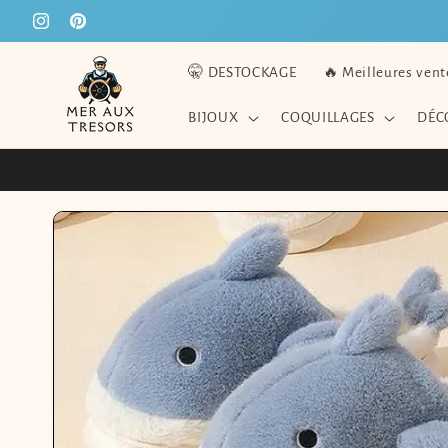
ET
PASSER
Instagram
Pinterest
AU
CONTENU
🤫 DESTOCKAGE
🔥 Meilleures vent
BIJOUX
COQUILLAGES
DÉC
PASSER AUX
INFORMATIONS
PRODUITS