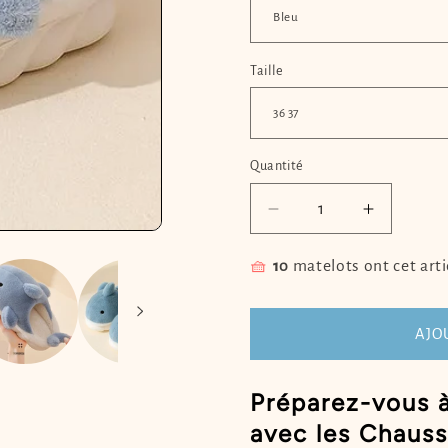
Taille
Quantité
Quantité
Réduire
Augment
la
la
quantité
quantité
🧺
10
matelots ont cet arti
de
de
Chausson
Chausso
requin
requin
AJO
kawaii
kawaii
NAUTILUS
NAUTIL
Préparez-vous 
avec les Chaus