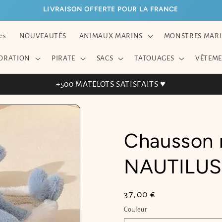
LIVRAISON OFFERTE POUR LA FRANCE
es
NOUVEAUTÉS
ANIMAUX MARINS
MONSTRES MAR
ORATION
PIRATE
SACS
TATOUAGES
VÊTEM
+500 MATELOTS SATISFAITS ♥
Chausson r
NAUTILU
Prix
37,00 €
habituel
Couleur