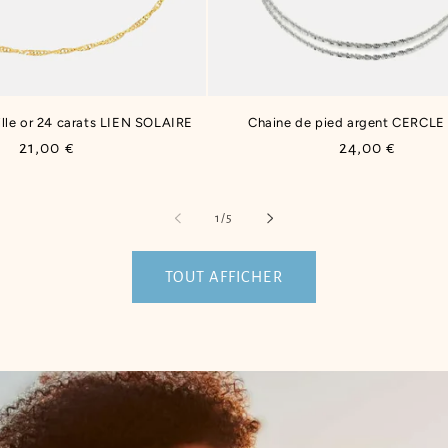
ille or 24 carats LIEN SOLAIRE
Chaine de pied argent CERCLE
Prix
21,00 €
Prix
24,00 €
habituel
habituel
de
1
/
5
TOUT AFFICHER