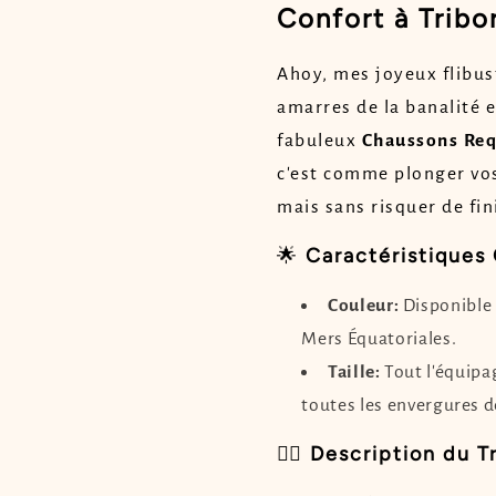
Confort à Tribo
Ahoy, mes joyeux flibus
amarres de la banalité e
fabuleux
Chaussons Re
c'est comme plonger vos
mais sans risquer de fin
🌟
Caractéristiques
Couleur:
Disponible 
Mers Équatoriales.
Taille:
Tout l'équipag
toutes les envergures d
🏴‍☠️
Description du T