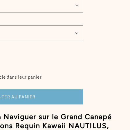
er
cle dans leur panier
n
UTER AU PANIER
US
à Naviguer sur le Grand Canapé
sons Requin Kawaii NAUTILUS,