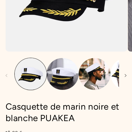
Ouvrir
Ou
le
le
média
mé
1
2
dans
da
une
un
fenêtre
fe
modale
mo
Casquette de marin noire et
blanche PUAKEA