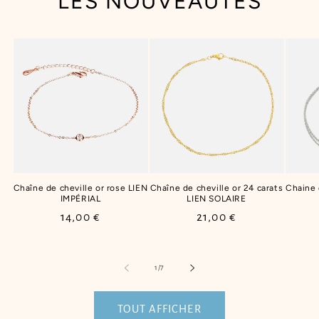
LES NOUVEAUTÉS
Chaîne de cheville or rose LIEN
Chaîne de cheville or 24 carats
Chaine
IMPÉRIAL
LIEN SOLAIRE
Prix
14,00 €
Prix
21,00 €
habituel
habituel
de
1
/
7
TOUT AFFICHER