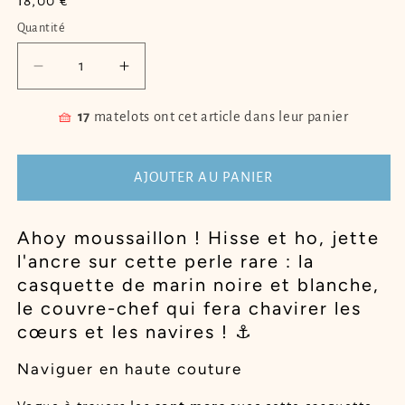
Prix
18,00 €
habituel
Quantité
Quantité
Réduire
Augmenter
la
la
quantité
quantité
🧺
17
matelots ont cet article dans leur panier
de
de
Casquette
Casquette
de
de
AJOUTER AU PANIER
marin
marin
noire
noire
Ahoy moussaillon ! Hisse et ho, jette
et
et
l'ancre sur cette perle rare : la
blanche
blanche
PUAKEA
PUAKEA
casquette de marin noire et blanche,
le couvre-chef qui fera chavirer les
cœurs et les navires ! ⚓
Naviguer en haute couture