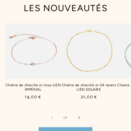
LES NOUVEAUTÉS
Chaîne de cheville or rose LIEN
Chaîne de cheville or 24 carats
Chaine
IMPÉRIAL
LIEN SOLAIRE
Prix
14,00 €
Prix
21,00 €
habituel
habituel
de
1
/
7