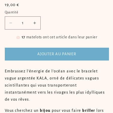
Prix
19,00 €
habituel
Quantité
Quantité
Réduire
Augmenter
la
la
quantité
quantité
🧺
17
matelots ont cet article dans leur panier
de
de
Bracelet
Bracelet
vague
vague
AJOUTER AU PANIER
argentée
argentée
KALA
KALA
Embrassez l'énergie de l'océan avec le bracelet
vague argentée KALA, orné de délicates vagues
scintillantes qui vous transporteront
instantanément vers les rivages les plus idylliques
de vos rêves.
Vous cherchez un
bijou
pour vous faire
briller
lors