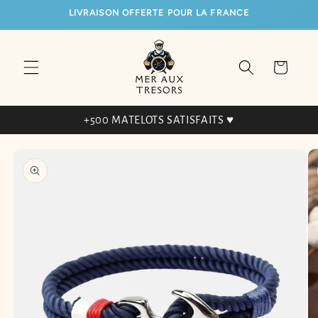
ET
LIVRAISON OFFERTE POUR LA FRANCE
PASSER
AU
CONTENU
Panier
+500 MATELOTS SATISFAITS ♥
PASSER AUX
INFORMATIONS
PRODUITS