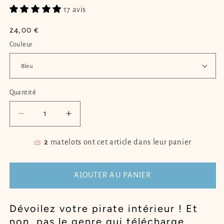
17 avis
Prix
24,00 €
habituel
Couleur
Quantité
Quantité
Réduire
Augmenter
la
la
quantité
quantité
🧺
2
matelots ont cet article dans leur panier
de
de
Bracelet
Bracelet
homme
homme
AJOUTER AU PANIER
avec
avec
ancre
ancre
Dévoilez votre pirate intérieur ! Et
ORION
ORION
non, pas le genre qui télécharge