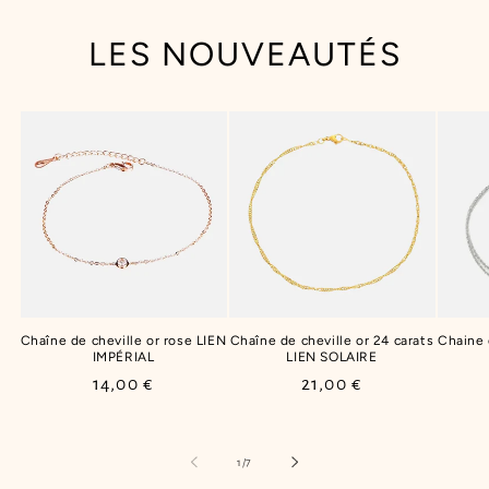
LES NOUVEAUTÉS
Chaîne de cheville or rose LIEN
Chaîne de cheville or 24 carats
Chaine
IMPÉRIAL
LIEN SOLAIRE
Prix
14,00 €
Prix
21,00 €
habituel
habituel
de
1
/
7