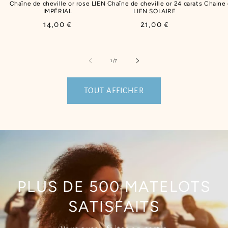
Chaîne de cheville or rose LIEN
Chaîne de cheville or 24 carats
Chaine
IMPÉRIAL
LIEN SOLAIRE
Prix
14,00 €
Prix
21,00 €
habituel
habituel
de
1
/
7
TOUT AFFICHER
PLUS DE 500 MATELOTS
SATISFAITS