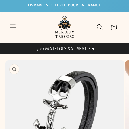
ET
LIVRAISON OFFERTE POUR LA FRANCE
PASSER
AU
CONTENU
Panier
+500 MATELOTS SATISFAITS ♥
PASSER AUX
INFORMATIONS
PRODUITS