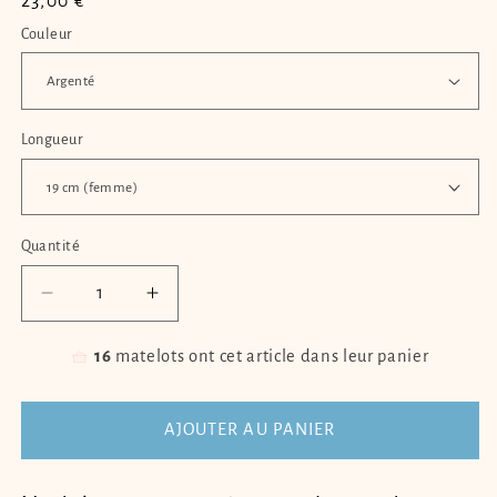
Prix
23,00 €
habituel
Couleur
Longueur
Quantité
Quantité
Réduire
Augmenter
la
la
quantité
quantité
🧺
16
matelots ont cet article dans leur panier
de
de
Bracelet
Bracelet
avec
avec
AJOUTER AU PANIER
ancre
ancre
marine
marine