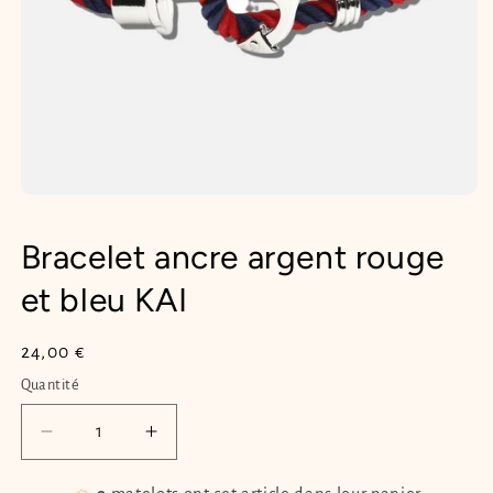
Ouvrir
le
média
Bracelet ancre argent rouge
1
dans
une
et bleu KAI
fenêtre
modale
Prix
24,00 €
habituel
Quantité
Quantité
Réduire
Augmenter
la
la
quantité
quantité