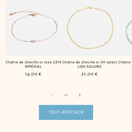
Chaîne de cheville or rose LIEN
Chaîne de cheville or 24 carats
Chaine
IMPÉRIAL
LIEN SOLAIRE
Prix
14,00 €
Prix
21,00 €
habituel
habituel
de
1
/
7
TOUT AFFICHER