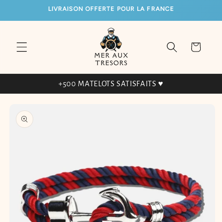
ET
LIVRAISON OFFERTE POUR LA FRANCE
PASSER
AU
CONTENU
Panier
+500 MATELOTS SATISFAITS ♥
PASSER AUX
INFORMATIONS
PRODUITS