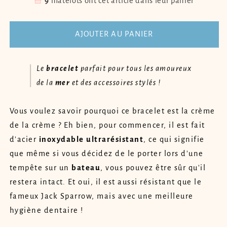
🧺
9
matelots ont cet article dans leur panier
de
de
Bracelet
Bracelet
ancre
ancre
AJOUTER AU PANIER
argent
argent
rouge
rouge
et
et
Le
bracelet
parfait pour tous les amoureux
bleu
bleu
de la
mer
et des accessoires stylés !
KAI
KAI
Vous voulez savoir pourquoi ce bracelet est la crème
de la crème ? Eh bien, pour commencer, il est fait
d'acier
inoxydable
ultrarésistant
, ce qui signifie
que même si vous décidez de le porter lors d'une
tempête sur un
bateau
, vous pouvez être sûr qu'il
restera intact. Et oui, il est aussi résistant que le
fameux Jack Sparrow, mais avec une meilleure
hygiène dentaire !