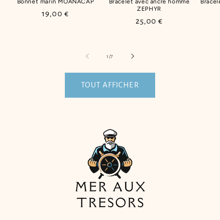
Bonnet marin MOANACAP
Bracelet avec ancre homme
Bracel
ZEPHYR
Prix
19,00 €
Prix
25,00 €
habituel
habituel
de
1
/
7
TOUT AFFICHER