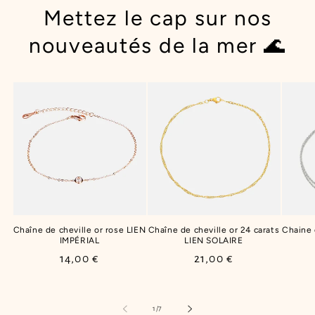
Mettez le cap sur nos
nouveautés de la mer 🌊
Chaîne de cheville or rose LIEN
Chaîne de cheville or 24 carats
Chaine
IMPÉRIAL
LIEN SOLAIRE
Prix
14,00 €
Prix
21,00 €
habituel
habituel
de
1
/
7